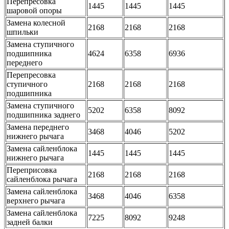
Перепресовка
1445
1445
1445
шаровой опоры
Замена колесной
2168
2168
2168
шпильки
Замена ступичного
подшипника
4624
6358
6936
переднего
Перепресовка
ступичного
2168
2168
2168
подшипника
Замена ступичного
5202
6358
8092
подшипника заднего
Замена переднего
3468
4046
5202
нижнего рычага
Замена сайленблока
1445
1445
1445
нижнего рычага
Переприсовка
2168
2168
2168
сайленблока рычага
Замена сайленблока
3468
4046
6358
верхнего рычага
Замена сайленблока
7225
8092
9248
задней балки