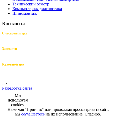
Технический осмотр
Компьютерная диагностика
Шиномонтаж
Контакты
Слесарный цех
м.Комендантский пр.,
Репищева ул. д.14
Запчасти
м.Комендантский пр.,
Репищева ул. д.14
Кузовной цех
м.Комендантский
пр.,
Репищева ул. д.14
-->
Разработка сайта
Мы
используем
cookies.
Нажимая "Принять" или продолжая просматривать сайт,
+7 (812) 942-00-99
+7 (812) 918-80-40
+7 (812) 926-86-86
вы
соглашаетесь
на их использование. Спасибо.