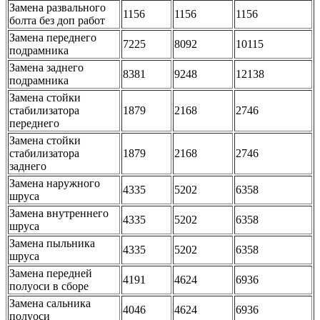
Замена развального
1156
1156
1156
болта без доп работ
Замена переднего
7225
8092
10115
подрамника
Замена заднего
8381
9248
12138
подрамника
Замена стойки
стабилизатора
1879
2168
2746
переднего
Замена стойки
стабилизатора
1879
2168
2746
заднего
Замена наружного
4335
5202
6358
шруса
Замена внутреннего
4335
5202
6358
шруса
Замена пыльника
4335
5202
6358
шруса
Замена передней
4191
4624
6936
полуоси в сборе
Замена сальника
4046
4624
6936
полуоси