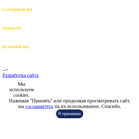
Слесарный цех
м.Комендантский пр.,
Репищева ул. д.14
Запчасти
м.Комендантский пр.,
Репищева ул. д.14
Кузовной цех
м.Комендантский
пр.,
Репищева ул. д.14
-->
Разработка сайта
Мы
используем
cookies.
Нажимая "Принять" или продолжая просматривать сайт,
+7 (812) 942-00-99
+7 (812) 918-80-40
+7 (812) 926-86-86
вы
соглашаетесь
на их использование. Спасибо.
Я принимаю