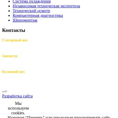
Система охлаждения
Независимая техническая экспертиза
Технический осмотр
Компьютерная диагностика
Шиномонтаж
Контакты
Слесарный цех
м.Комендантский пр.,
Репищева ул. д.14
Запчасти
м.Комендантский пр.,
Репищева ул. д.14
Кузовной цех
м.Комендантский
пр.,
Репищева ул. д.14
-->
Разработка сайта
Мы
используем
cookies.
Нажимая "Принять" или продолжая просматривать сайт,