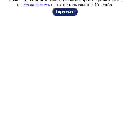
+7 (812) 942-00-99
+7 (812) 918-80-40
+7 (812) 926-86-86
вы
соглашаетесь
на их использование. Спасибо.
Я принимаю