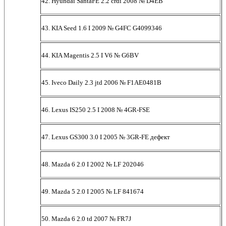
42. Hyundai SantaFE 2.2 crdi 2008 № D4EB
43. KIA Seed 1.6 I 2009 № G4FC G4099346
44. KIA Magentis 2.5 I V6 № G6BV
45. Iveco Daily 2.3 jtd 2006 № F1AE0481B
46. Lexus IS250 2.5 I 2008 № 4GR-FSE
47. Lexus GS300 3.0 I 2005 № 3GR-FE дефект
48. Mazda 6 2.0 I 2002 № LF 202046
49. Mazda 5 2.0 I 2005 № LF 841674
50. Mazda 6 2.0 td 2007 № FR7J