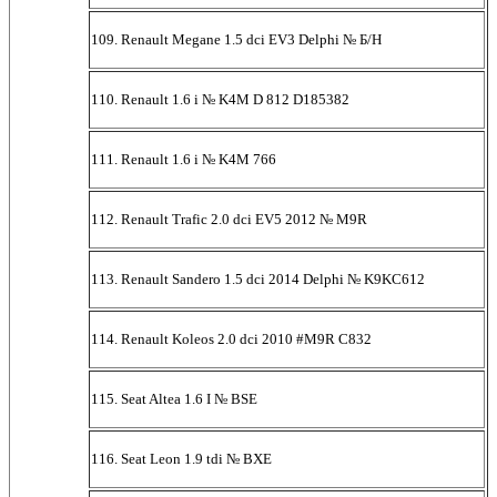
109. Renault Megane 1.5 dci EV3 Delphi № Б/Н
110. Renault 1.6 i № K4M D 812 D185382
111. Renault 1.6 i № K4M 766
112. Renault Trafic 2.0 dci EV5 2012 № M9R
113. Renault Sandero 1.5 dci 2014 Delphi № K9KC612
114. Renault Koleos 2.0 dci 2010 #M9R С832
115. Seat Altea 1.6 I № BSE
116. Seat Leon 1.9 tdi № BXE