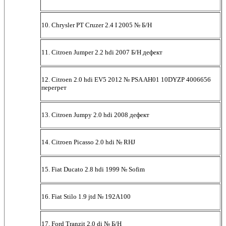
10. Chrysler PT Cruzer 2.4 I 2005 № Б/Н
11. Citroen Jumper 2.2 hdi 2007 Б/Н дефект
12. Citroen 2.0 hdi EV5 2012 № PSA AH01 10DYZP 4006656
перегрет
13. Citroen Jumpy 2.0 hdi 2008 дефект
14. Citroen Picasso 2.0 hdi № RHJ
15. Fiat Ducato 2.8 hdi 1999 № Sofim
16. Fiat Stilo 1.9 jtd № 192A100
17. Ford Tranzit 2.0 di № Б/Н