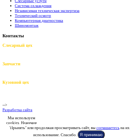
Слесарные услуги
Система охлаждения
Независимая техническая экспертиза
Технический осмотр
Компьютерная диагностика
Шиномонтаж
Контакты
Слесарный цех
м.Комендантский пр.,
Репищева ул. д.14
Запчасти
м.Комендантский пр.,
Репищева ул. д.14
Кузовной цех
м.Комендантский
пр.,
Репищева ул. д.14
-->
Разработка сайта
Мы используем
cookies. Нажимая
+7 (812) 942-00-99
+7 (812) 918-80-40
+7 (812) 926-86-86
"Принять" или продолжая просматривать сайт, вы
соглашаетесь
на их
использование. Спасибо.
Я принимаю