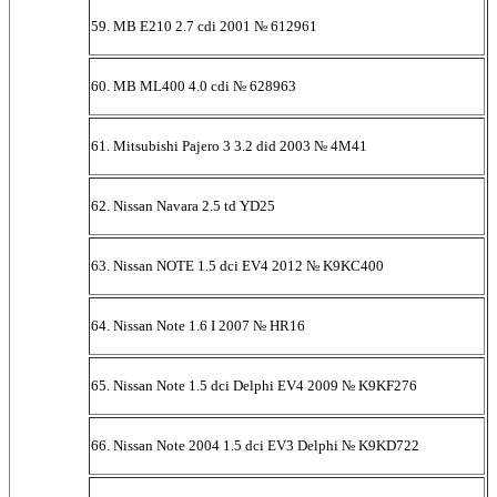
59. MB E210 2.7 cdi 2001 № 612961
60. MB ML400 4.0 cdi № 628963
61. Mitsubishi Pajero 3 3.2 did 2003 № 4M41
62. Nissan Navara 2.5 td YD25
63. Nissan NOTE 1.5 dci EV4 2012 № K9KC400
64. Nissan Note 1.6 I 2007 № HR16
65. Nissan Note 1.5 dci Delphi EV4 2009 № K9KF276
66. Nissan Note 2004 1.5 dci EV3 Delphi № K9KD722