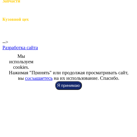
Запчасти
м.Комендантский пр.,
Репищева ул. д.14
Кузовной цех
м.Комендантский
пр.,
Репищева ул. д.14
-->
Разработка сайта
Мы
используем
cookies.
Нажимая "Принять" или продолжая просматривать сайт,
+7 (812) 942-00-99
+7 (812) 918-80-40
+7 (812) 926-86-86
вы
соглашаетесь
на их использование. Спасибо.
Я принимаю