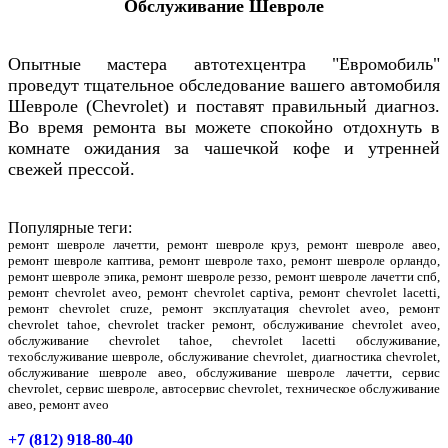
Обслуживание Шевроле
Опытные мастера автотехцентра "Евромобиль"
проведут тщательное обследование вашего автомобиля
Шевроле (Chevrolet)
и поставят правильный диагноз.
Во время ремонта вы можете спокойно отдохнуть в
комнате ожидания за чашечкой кофе и утренней
свежей прессой.
Популярные теги:
ремонт шевроле лачетти, ремонт шевроле круз, ремонт шевроле авео,
ремонт шевроле каптива, ремонт шевроле тахо, ремонт шевроле орландо,
ремонт шевроле эпика, ремонт шевроле реззо, ремонт шевроле лачетти спб,
ремонт chevrolet aveo, ремонт chevrolet captiva, ремонт chevrolet lacetti,
ремонт chevrolet cruze, ремонт эксплуатация chevrolet aveo, ремонт
chevrolet tahoe, chevrolet tracker ремонт, обслуживание chevrolet aveo,
обслуживание chevrolet tahoe, chevrolet lacetti обслуживание,
техобслуживание шевроле, обслуживание chevrolet, диагностика chevrolet,
обслуживание шевроле авео, обслуживание шевроле лачетти, сервис
chevrolet, сервис шевроле, автосервис chevrolet, техническое обслуживание
авео, ремонт aveo
+7 (812) 918-80-40