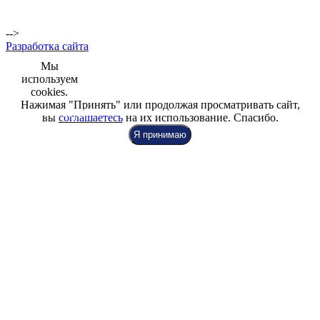
м.Комендантский
пр.,
Репищева ул. д.14
-->
Разработка сайта
Мы
используем
cookies.
Нажимая "Принять" или продолжая просматривать сайт,
+7 (812) 942-00-99
+7 (812) 918-80-40
+7 (812) 926-86-86
вы
соглашаетесь
на их использование. Спасибо.
Я принимаю