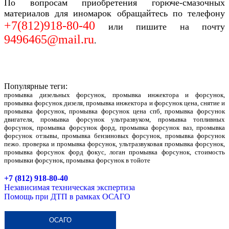
По вопросам приобретения горюче-смазочных
материалов для иномарок обращайтесь по телефону
+7(812)918-80-40
или пишите на почту
9496465@mail.ru
.
Популярные теги:
промывка дизельных форсунок, промывка инжектора и форсунок,
промывка форсунок дизеля, промывка инжектора и форсунок цена, снятие и
промывка форсунок, промывка форсунок цена спб, промывка форсунок
двигателя, промывка форсунок ультразвуком, промывка топливных
форсунок, промывка форсунок форд, промывка форсунок ваз, промывка
форсунок отзывы, промывка бензиновых форсунок, промывка форсунок
пежо. проверка и промывка форсунок, ультразвуковая промывка форсунок,
промывка форсунок форд фокус, логан промывка форсунок, стоимость
промывки форсунок, промывка форсунок в тойоте
+7 (812) 918-80-40
Независимая техническая экспертиза
Помощь при ДТП в рамках ОСАГО
ОСАГО