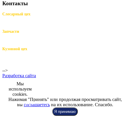
Контакты
Слесарный цех
м.Комендантский пр.,
Репищева ул. д.14
Запчасти
м.Комендантский пр.,
Репищева ул. д.14
Кузовной цех
м.Комендантский
пр.,
Репищева ул. д.14
-->
Разработка сайта
Мы
используем
cookies.
Нажимая "Принять" или продолжая просматривать сайт,
+7 (812) 942-00-99
+7 (812) 918-80-40
+7 (812) 926-86-86
вы
соглашаетесь
на их использование. Спасибо.
Я принимаю