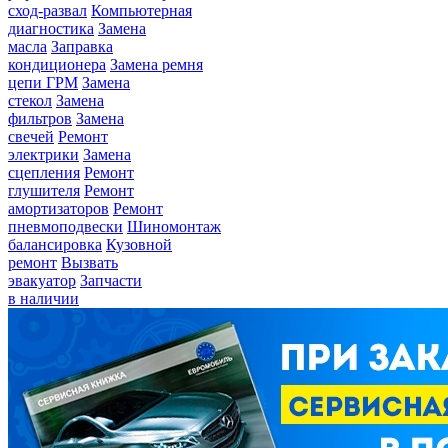
сход-развал
Компьютерная
диагностика
Замена
масла
Заправка
кондиционера
Замена ремня
цепи ГРМ
Замена
стекол
Замена
фильтров
Замена
свечей
Ремонт
электрики
Замена
сцепления
Ремонт
глушителя
Ремонт
амортизаторов
Ремонт
пневмоподвески
Шиномонтаж
балансировка
Кузовной
ремонт
Вызвать
эвакуатор
Запчасти
в наличии