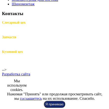
Шиномонтаж
Контакты
Слесарный цех
м.Комендантский пр.,
Репищева ул. д.14
Запчасти
м.Комендантский пр.,
Репищева ул. д.14
Кузовной цех
м.Комендантский
пр.,
Репищева ул. д.14
-->
Разработка сайта
Мы
используем
cookies.
Нажимая "Принять" или продолжая просматривать сайт,
+7 (812) 942-00-99
+7 (812) 918-80-40
+7 (812) 926-86-86
вы
соглашаетесь
на их использование. Спасибо.
Я принимаю