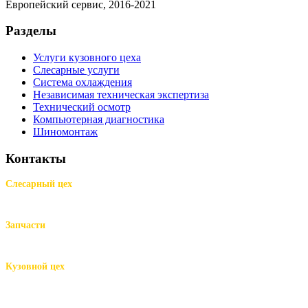
Европейский сервис, 2016-2021
Разделы
Услуги кузовного цеха
Слесарные услуги
Система охлаждения
Независимая техническая экспертиза
Технический осмотр
Компьютерная диагностика
Шиномонтаж
Контакты
Слесарный цех
м.Комендантский пр.,
Репищева ул. д.14
Запчасти
м.Комендантский пр.,
Репищева ул. д.14
Кузовной цех
м.Комендантский
пр.,
Репищева ул. д.14