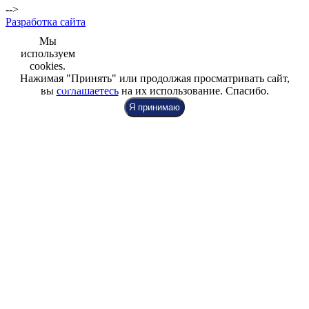
-->
Разработка сайта
Мы
используем
cookies.
Нажимая "Принять" или продолжая просматривать сайт,
+7 (812) 942-00-99
+7 (812) 918-80-40
+7 (812) 926-86-86
вы
соглашаетесь
на их использование. Спасибо.
Я принимаю