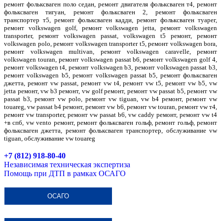
ремонт фольксваген поло седан, ремонт двигателя фольксваген т4, ремонт
фольксваген тигуан, ремонт фольксваген 2, ремонт фольксваген
транспортер т5, ремонт фольксваген кадди, ремонт фольксваген туарег,
ремонт volkswagen golf, ремонт volkswagen jetta, ремонт volkswagen
transporter, ремонт volkswagen passat, volkswagen t5 ремонт, ремонт
volkswagen polo, ремонт volkswagen transporter t5, ремонт volkswagen bora,
ремонт volkswagen multivan, ремонт volkswagen caravelle, ремонт
volkswagen touran, ремонт volkswagen passat b6, ремонт volkswagen golf 4,
ремонт volkswagen t4, ремонт volkswagen b3, ремонт volkswagen passat b3,
ремонт volkswagen b5, ремонт volkswagen passat b5, ремонт фольксваген
джетта, ремонт vw passat, ремонт vw t4, ремонт vw t5, ремонт vw b5, vw
jetta ремонт, vw b3 ремонт, vw golf ремонт, ремонт vw passat b5, ремонт vw
passat b3, ремонт vw polo, ремонт vw tiguan, vw b4 ремонт, ремонт vw
touareg, vw passat b4 ремонт, ремонт vw b6, ремонт vw touran, ремонт vw т4,
ремонт vw transporter, ремонт vw passat b6, vw caddy ремонт, ремонт vw t4
+в спб, vw vento ремонт, ремонт фольксваген гольф, ремонт гольф, ремонт
фольксваген джетта, ремонт фольксваген транспортер, обслуживание vw
tiguan, обслуживание vw touareg
+7 (812) 918-80-40
Независимая техническая экспертиза
Помощь при ДТП в рамках ОСАГО
ОСАГО