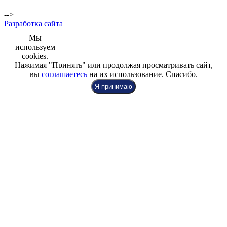
пр.,
Репищева ул. д.14
-->
Разработка сайта
Мы
используем
cookies.
Нажимая "Принять" или продолжая просматривать сайт,
+7 (812) 942-00-99
+7 (812) 918-80-40
+7 (812) 926-86-86
вы
соглашаетесь
на их использование. Спасибо.
Я принимаю