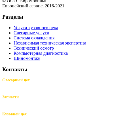
© ООО "Евромобиль»
Европейский сервис, 2016-2021
Разделы
Услуги кузовного цеха
Слесарные услуги
Система охлаждения
Независимая техническая экспертиза
Технический осмотр
Компьютерная диагностика
Шиномонтаж
Контакты
Слесарный цех
м.Комендантский пр.,
Репищева ул. д.14
Запчасти
м.Комендантский пр.,
Репищева ул. д.14
Кузовной цех
м.Комендантский