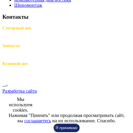
Шиномонтаж
Контакты
Слесарный цех
м.Комендантский пр.,
Репищева ул. д.14
Запчасти
м.Комендантский пр.,
Репищева ул. д.14
Кузовной цех
м.Комендантский
пр.,
Репищева ул. д.14
-->
Разработка сайта
Мы
используем
cookies.
Нажимая "Принять" или продолжая просматривать сайт,
+7 (812) 942-00-99
+7 (812) 918-80-40
+7 (812) 926-86-86
вы
соглашаетесь
на их использование. Спасибо.
Я принимаю