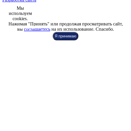
Мы
используем
cookies.
Нажимая "Принять" или продолжая просматривать сайт,
+7 (812) 942-00-99
+7 (812) 918-80-40
+7 (812) 926-86-86
вы
соглашаетесь
на их использование. Спасибо.
Я принимаю