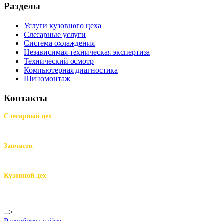
Разделы
Услуги кузовного цеха
Слесарные услуги
Система охлаждения
Независимая техническая экспертиза
Технический осмотр
Компьютерная диагностика
Шиномонтаж
Контакты
Слесарный цех
м.Комендантский пр.,
Репищева ул. д.14
Запчасти
м.Комендантский пр.,
Репищева ул. д.14
Кузовной цех
м.Комендантский
пр.,
Репищева ул. д.14
-->
Разработка сайта