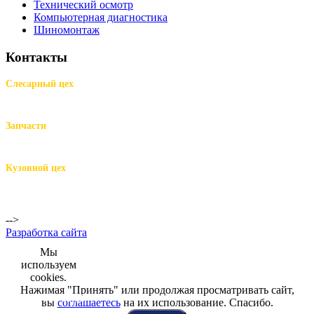
Технический осмотр
Компьютерная диагностика
Шиномонтаж
Контакты
Слесарный цех
м.Комендантский пр.,
Репищева ул. д.14
Запчасти
м.Комендантский пр.,
Репищева ул. д.14
Кузовной цех
м.Комендантский
пр.,
Репищева ул. д.14
-->
Разработка сайта
Мы
используем
cookies.
Нажимая "Принять" или продолжая просматривать сайт,
+7 (812) 942-00-99
+7 (812) 918-80-40
+7 (812) 926-86-86
вы
соглашаетесь
на их использование. Спасибо.