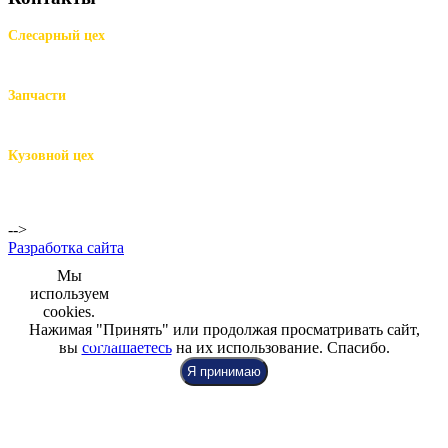
Слесарный цех
м.Комендантский пр.,
Репищева ул. д.14
Запчасти
м.Комендантский пр.,
Репищева ул. д.14
Кузовной цех
м.Комендантский
пр.,
Репищева ул. д.14
-->
Разработка сайта
Мы
используем
cookies.
Нажимая "Принять" или продолжая просматривать сайт,
+7 (812) 942-00-99
+7 (812) 918-80-40
+7 (812) 926-86-86
вы
соглашаетесь
на их использование. Спасибо.
Я принимаю