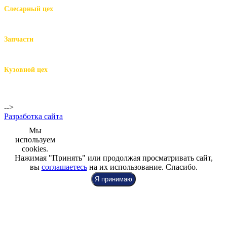
Слесарный цех
м.Комендантский пр.,
Репищева ул. д.14
Запчасти
м.Комендантский пр.,
Репищева ул. д.14
Кузовной цех
м.Комендантский
пр.,
Репищева ул. д.14
-->
Разработка сайта
Мы
используем
cookies.
Нажимая "Принять" или продолжая просматривать сайт,
+7 (812) 942-00-99
+7 (812) 918-80-40
+7 (812) 926-86-86
вы
соглашаетесь
на их использование. Спасибо.
Я принимаю