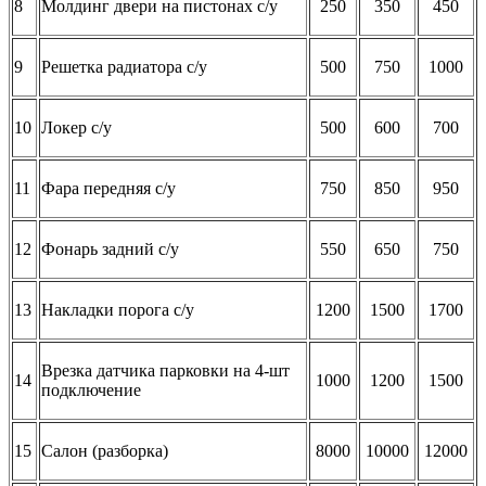
8
Молдинг двери на пистонах с/у
250
350
450
9
Решетка радиатора с/у
500
750
1000
10
Локер с/у
500
600
700
11
Фара передняя с/у
750
850
950
12
Фонарь задний с/у
550
650
750
13
Накладки порога с/у
1200
1500
1700
Врезка датчика парковки на 4-шт
14
1000
1200
1500
подключение
15
Салон (разборка)
8000
10000
12000