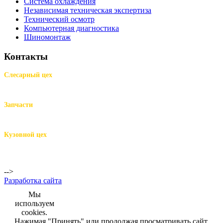
Система охлаждения
Независимая техническая экспертиза
Технический осмотр
Компьютерная диагностика
Шиномонтаж
Контакты
Слесарный цех
м.Комендантский пр.,
Репищева ул. д.14
Запчасти
м.Комендантский пр.,
Репищева ул. д.14
Кузовной цех
м.Комендантский
пр.,
Репищева ул. д.14
-->
Разработка сайта
Мы
используем
cookies.
Нажимая "Принять" или продолжая просматривать сайт,