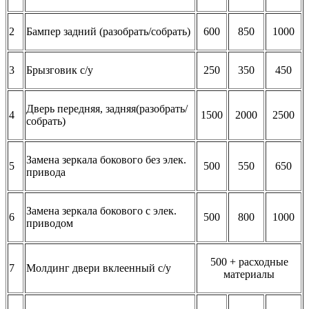
2
Бампер задний (разобрать/собрать)
600
850
1000
3
Брызговик с/у
250
350
450
Дверь передняя, задняя(разобрать/
4
1500
2000
2500
собрать)
Замена зеркала бокового без элек.
5
500
550
650
привода
Замена зеркала бокового с элек.
6
500
800
1000
приводом
500 + расходные
7
Молдинг двери вклеенный с/у
материалы