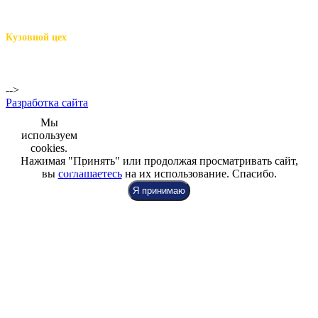
м.Комендантский пр.,
Репищева ул. д.14
Кузовной цех
м.Комендантский
пр.,
Репищева ул. д.14
-->
Разработка сайта
Мы
используем
cookies.
Нажимая "Принять" или продолжая просматривать сайт,
+7 (812) 942-00-99
+7 (812) 918-80-40
+7 (812) 926-86-86
вы
соглашаетесь
на их использование. Спасибо.
Я принимаю