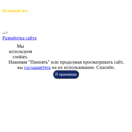
м.Комендантский пр.,
Репищева ул. д.14
Кузовной цех
м.Комендантский
пр.,
Репищева ул. д.14
-->
Разработка сайта
Мы
используем
cookies.
Нажимая "Принять" или продолжая просматривать сайт,
+7 (812) 942-00-99
+7 (812) 918-80-40
+7 (812) 926-86-86
вы
соглашаетесь
на их использование. Спасибо.
Я принимаю