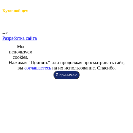
м.Комендантский пр.,
Репищева ул. д.14
Кузовной цех
м.Комендантский
пр.,
Репищева ул. д.14
-->
Разработка сайта
Мы
используем
cookies.
Нажимая "Принять" или продолжая просматривать сайт,
+7 (812) 942-00-99
+7 (812) 918-80-40
+7 (812) 926-86-86
вы
соглашаетесь
на их использование. Спасибо.
Я принимаю