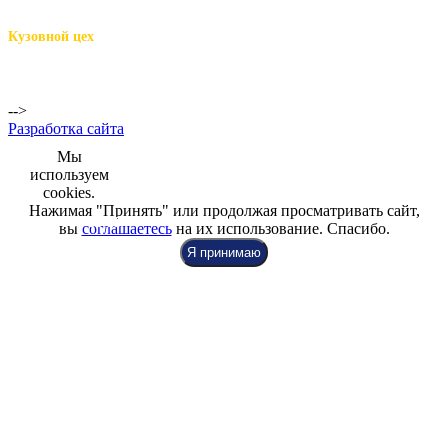
м.Комендантский пр.,
Репищева ул. д.14
Кузовной цех
м.Комендантский
пр.,
Репищева ул. д.14
-->
Разработка сайта
Мы
используем
cookies.
Нажимая "Принять" или продолжая просматривать сайт,
+7 (812) 942-00-99
+7 (812) 918-80-40
+7 (812) 926-86-86
вы
соглашаетесь
на их использование. Спасибо.
Я принимаю