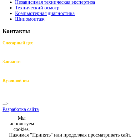
Независимая техническая экспертиза
Технический осмотр
Компьютерная диагностика
Шиномонтаж
Контакты
Слесарный цех
м.Комендантский пр.,
Репищева ул. д.14
Запчасти
м.Комендантский пр.,
Репищева ул. д.14
Кузовной цех
м.Комендантский
пр.,
Репищева ул. д.14
-->
Разработка сайта
Мы
используем
cookies.
Нажимая "Принять" или продолжая просматривать сайт,
+7 (812) 942-00-99
+7 (812) 918-80-40
+7 (812) 926-86-86