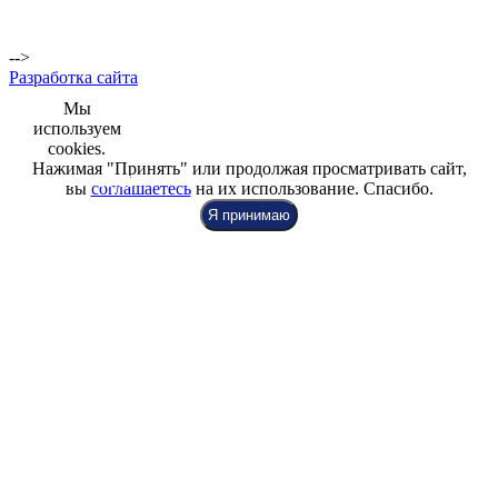
м.Комендантский
пр.,
Репищева ул. д.14
-->
Разработка сайта
Мы
используем
cookies.
Нажимая "Принять" или продолжая просматривать сайт,
+7 (812) 942-00-99
+7 (812) 918-80-40
+7 (812) 926-86-86
вы
соглашаетесь
на их использование. Спасибо.
Я принимаю