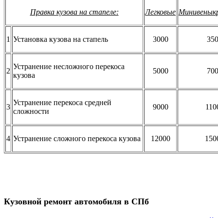
Правка кузова на стапеле:
Легковые
Минивенык
1
Установка кузова на стапель
3000
35
Устранение несложного перекоса
2
5000
70
кузова
Устранение перекоса средней
3
9000
110
сложности
4
Устранение сложного перекоса кузова
12000
150
Кузовной ремонт автомобиля в СПб