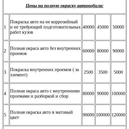
Цены на полную окраску автомобиля:
Покраска авто на не коррозийный
1
и не требующий подготовительных
40000
45000
50000
работ кузов
Полная окраса авто без внутренних
2
60000
80000
90000
проемов
Покраска внутренних проемов ( за
3
2500
3500
5000
элемент)
Полная окраса авто с внутренними
4
80000
90000
100000
проемами и разборкой и сбор
Полная окраска авто в матовый
5
90000
100000
120000
цвет