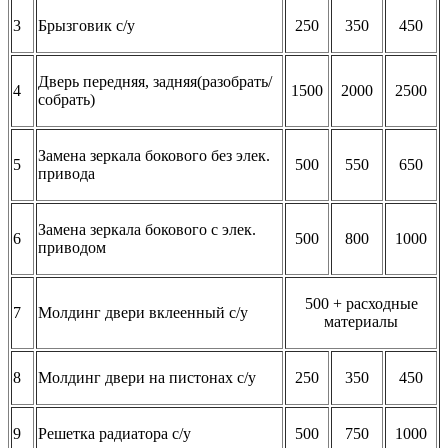
3
Брызговик с/у
250
350
450
Дверь передняя, задняя(разобрать/
4
1500
2000
2500
собрать)
Замена зеркала бокового без элек.
5
500
550
650
привода
Замена зеркала бокового с элек.
6
500
800
1000
приводом
500 + расходные
7
Молдинг двери вклеенный с/у
материалы
8
Молдинг двери на пистонах с/у
250
350
450
9
Решетка радиатора с/у
500
750
1000