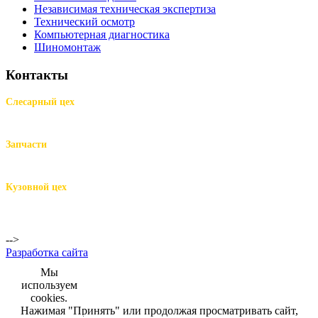
Независимая техническая экспертиза
Технический осмотр
Компьютерная диагностика
Шиномонтаж
Контакты
Слесарный цех
м.Комендантский пр.,
Репищева ул. д.14
Запчасти
м.Комендантский пр.,
Репищева ул. д.14
Кузовной цех
м.Комендантский
пр.,
Репищева ул. д.14
-->
Разработка сайта
Мы
используем
cookies.
Нажимая "Принять" или продолжая просматривать сайт,