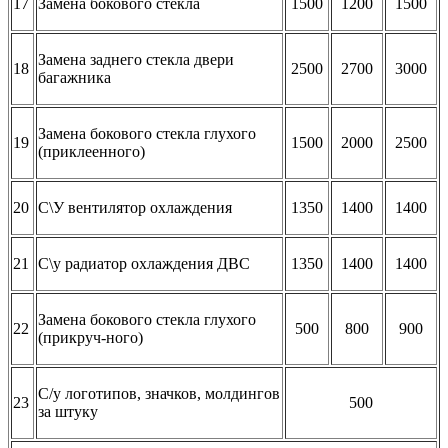
17
Замена бокового стекла
1500
1200
1500
Замена заднего стекла двери
18
2500
2700
3000
багажника
Замена бокового стекла глухого
19
1500
2000
2500
(приклеенного)
20
С\У вентилятор охлаждения
1350
1400
1400
21
С\у радиатор охлаждения ДВС
1350
1400
1400
Замена бокового стекла глухого
22
500
800
900
(прикруч-ного)
С/у логотипов, значков, молдингов
23
500
за штуку