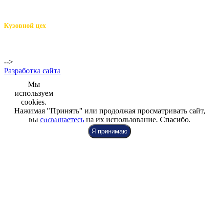
м.Комендантский пр.,
Репищева ул. д.14
Кузовной цех
м.Комендантский
пр.,
Репищева ул. д.14
-->
Разработка сайта
Мы
используем
cookies.
Нажимая "Принять" или продолжая просматривать сайт,
+7 (812) 942-00-99
+7 (812) 918-80-40
+7 (812) 926-86-86
вы
соглашаетесь
на их использование. Спасибо.
Я принимаю