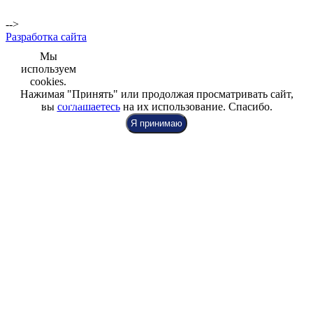
пр.,
Репищева ул. д.14
-->
Разработка сайта
Мы
используем
cookies.
Нажимая "Принять" или продолжая просматривать сайт,
+7 (812) 942-00-99
+7 (812) 918-80-40
+7 (812) 926-86-86
вы
соглашаетесь
на их использование. Спасибо.
Я принимаю