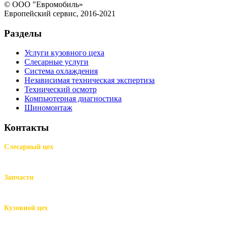
© ООО "Евромобиль»
Европейский сервис, 2016-2021
Разделы
Услуги кузовного цеха
Слесарные услуги
Система охлаждения
Независимая техническая экспертиза
Технический осмотр
Компьютерная диагностика
Шиномонтаж
Контакты
Слесарный цех
м.Комендантский пр.,
Репищева ул. д.14
Запчасти
м.Комендантский пр.,
Репищева ул. д.14
Кузовной цех
м.Комендантский