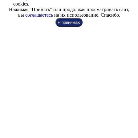
cookies.
Нажимая "Принять" или продолжая просматривать сайт,
+7 (812) 942-00-99
+7 (812) 918-80-40
+7 (812) 926-86-86
вы
соглашаетесь
на их использование. Спасибо.
Я принимаю