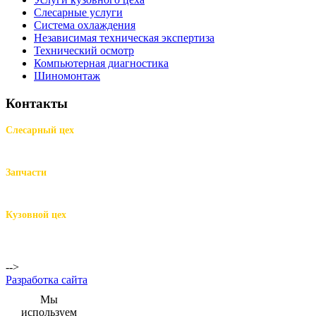
Слесарные услуги
Система охлаждения
Независимая техническая экспертиза
Технический осмотр
Компьютерная диагностика
Шиномонтаж
Контакты
Слесарный цех
м.Комендантский пр.,
Репищева ул. д.14
Запчасти
м.Комендантский пр.,
Репищева ул. д.14
Кузовной цех
м.Комендантский
пр.,
Репищева ул. д.14
-->
Разработка сайта
Мы
используем