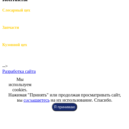
Слесарный цех
м.Комендантский пр.,
Репищева ул. д.14
Запчасти
м.Комендантский пр.,
Репищева ул. д.14
Кузовной цех
м.Комендантский
пр.,
Репищева ул. д.14
-->
Разработка сайта
Мы
используем
cookies.
Нажимая "Принять" или продолжая просматривать сайт,
+7 (812) 942-00-99
+7 (812) 918-80-40
+7 (812) 926-86-86
вы
соглашаетесь
на их использование. Спасибо.
Я принимаю