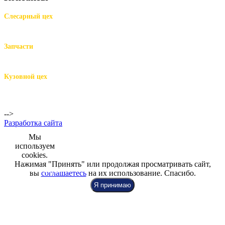
Слесарный цех
м.Комендантский пр.,
Репищева ул. д.14
Запчасти
м.Комендантский пр.,
Репищева ул. д.14
Кузовной цех
м.Комендантский
пр.,
Репищева ул. д.14
-->
Разработка сайта
Мы
используем
cookies.
Нажимая "Принять" или продолжая просматривать сайт,
+7 (812) 942-00-99
+7 (812) 918-80-40
+7 (812) 926-86-86
вы
соглашаетесь
на их использование. Спасибо.
Я принимаю