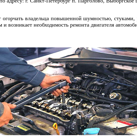
по адресу: г. Санкт-Петербург п. Парголово, Выборгское 
т огорчать владельца повышенной шумностью, стуками,
 и возникает необходимость ремонта двигателя автомоб