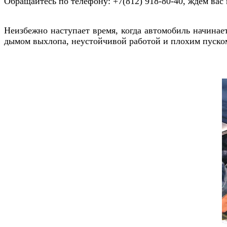
Обращайтесь по телефону: +7(812) 918-80-40, ждем вас 
Неизбежно наступает время, когда автомобиль начинае
дымом выхлопа, неустойчивой работой и плохим пуском