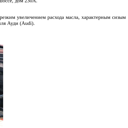
шоссе, дом 230А.
 резким увеличением расхода масла, характерным сизым
иля
Ауди (Audi)
.