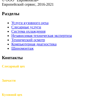
© ООО "Евромобиль»
Европейский сервис, 2016-2021
Разделы
Услуги кузовного цеха
Слесарные услуги
Система охлаждения
Независимая техническая экспертиза
Технический осмотр
Компьютерная диагностика
Шиномонтаж
Контакты
Слесарный цех
м.Комендантский пр.,
Репищева ул. д.14
Запчасти
м.Комендантский пр.,
Репищева ул. д.14
Кузовной цех
м.Комендантский
пр.,
Репищева ул. д.14