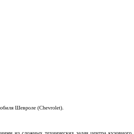
обиля Шевроле (Chevrolet).
дними из сложных технических задач центра кузовного