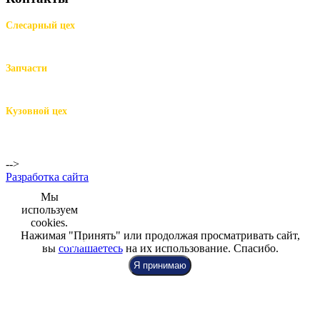
Слесарный цех
м.Комендантский пр.,
Репищева ул. д.14
Запчасти
м.Комендантский пр.,
Репищева ул. д.14
Кузовной цех
м.Комендантский
пр.,
Репищева ул. д.14
-->
Разработка сайта
Мы
используем
cookies.
Нажимая "Принять" или продолжая просматривать сайт,
+7 (812) 942-00-99
+7 (812) 918-80-40
+7 (812) 926-86-86
вы
соглашаетесь
на их использование. Спасибо.
Я принимаю